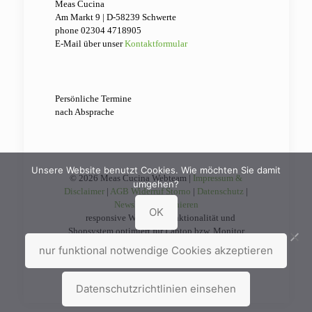
Meas Cucina
Am Markt 9 | D-58239 Schwerte
phone 02304 4718905‬‬‬
E-Mail über unser
Kontaktformular
Persönliche Termine
nach Absprache
Unsere Website benutzt Cookies. Wie möchten Sie damit
© 2026 Meas Cucina Webteam |
Impressum &
umgehen?
Disclaimer
|
AGB Widerruf Storno
|
Datenschutz
|
Newsletter abbonieren
OK
responsive Website | Funktionalität und
Shopsystem optimiert für Laptop bzw. Monitor
nur funktional notwendige Cookies akzeptieren
Datenschutzrichtlinien einsehen